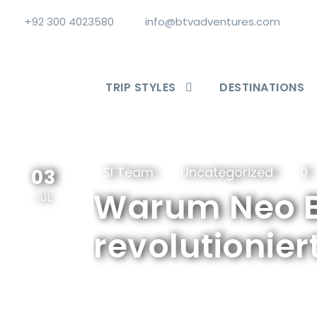
+92 300 4023580
info@btvadventures.com
TRIP STYLES
DESTINATIONS
SI Team
Uncategorized
0
03
Warum Neo Be
JUL
revolutionier