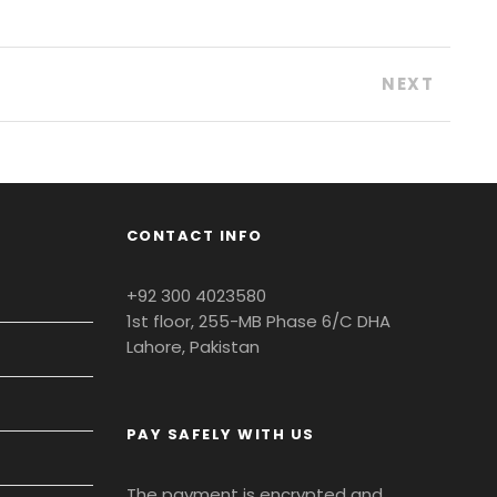
NEXT
CONTACT INFO
+92 300 4023580
1st floor, 255-MB Phase 6/C DHA
Lahore, Pakistan
PAY SAFELY WITH US
The payment is encrypted and