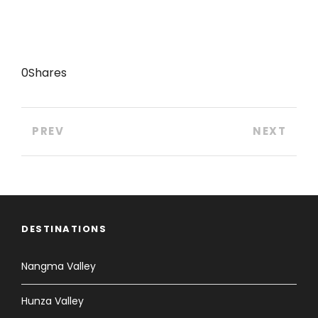
0
Shares
PREV
NEXT
DESTINATIONS
Nangma Valley
Hunza Valley