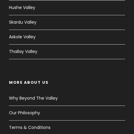
Hushe Valley
Skardu Valley
Askole Valley
Thallay Valley
MORE ABOUT US
Why Beyond The Valley
Our Philosophy
Terms & Conditions