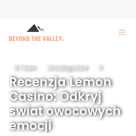
SI Team
Uncategorized
0
Recenzja Lemon
Casino: Odkryj
swiat owocowych
emocji