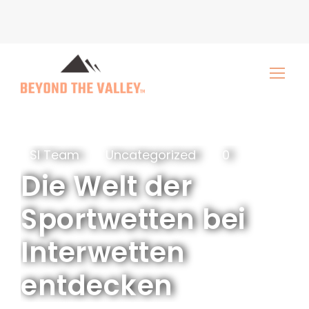
SI Team
Uncategorized
0
Die Welt der
Sportwetten bei
Interwetten
entdecken