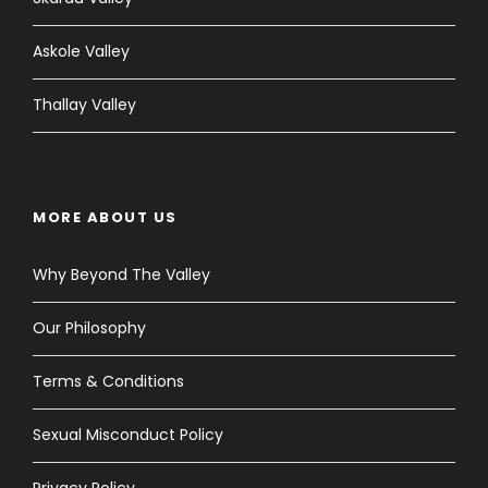
Askole Valley
Thallay Valley
MORE ABOUT US
Why Beyond The Valley
Our Philosophy
Terms & Conditions
Sexual Misconduct Policy
Privacy Policy