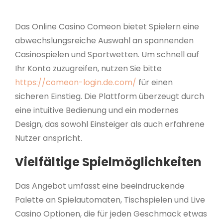
Das Online Casino Comeon bietet Spielern eine
abwechslungsreiche Auswahl an spannenden
Casinospielen und Sportwetten. Um schnell auf
Ihr Konto zuzugreifen, nutzen Sie bitte
https://comeon-login.de.com/
für einen
sicheren Einstieg. Die Plattform überzeugt durch
eine intuitive Bedienung und ein modernes
Design, das sowohl Einsteiger als auch erfahrene
Nutzer anspricht.
Vielfältige Spielmöglichkeiten
Das Angebot umfasst eine beeindruckende
Palette an Spielautomaten, Tischspielen und Live
Casino Optionen, die für jeden Geschmack etwas