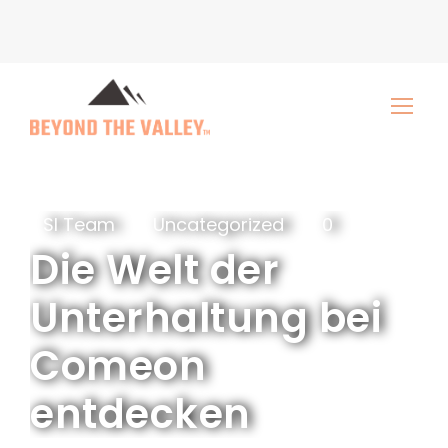
SI Team
Uncategorized
0
Die Welt der
Unterhaltung bei
Comeon
entdecken