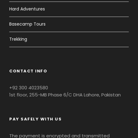
Hard Adventures
Basecamp Tours
Trekking
CONTACT INFO
+92 300 4023580
1st floor, 255-MB Phase 6/C DHA Lahore, Pakistan
PAY SAFELY WITH US
The payment is encrypted and transmitted