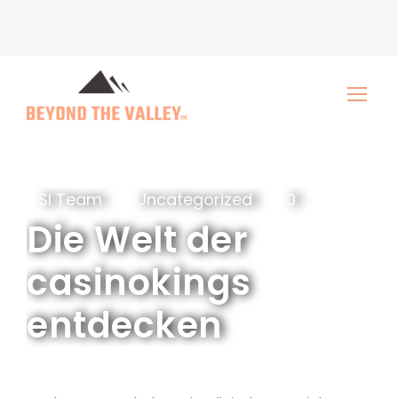
SI Team
Uncategorized
0
Die Welt der
casinokings
entdecken